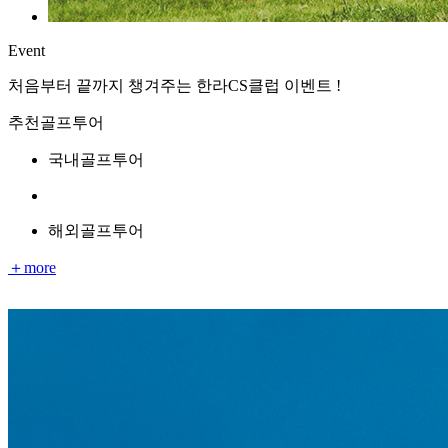
Event
처음부터 끝까지 챙겨주는 한라CS클럽 이벤트 !
추천골프투어
국내골프투어
해외골프투어
＋more